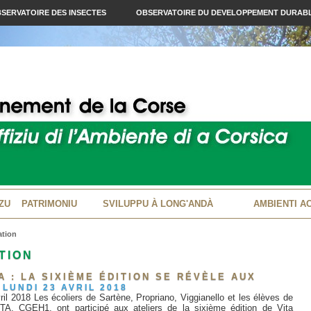
SERVATOIRE DES INSECTES
OBSERVATOIRE DU DEVELOPPEMENT DURAB
ZU
PATRIMONIU
SVILUPPU À LONG'ANDÀ
AMBIENTI A
ation
TION
A : LA SIXIÈME ÉDITION SE RÉVÈLE AUX
LUNDI 23 AVRIL 2018
il 2018 Les écoliers de Sartène, Propriano, Viggianello et les élèves de
A, CGEH1, ont participé aux ateliers de la sixième édition de Vita