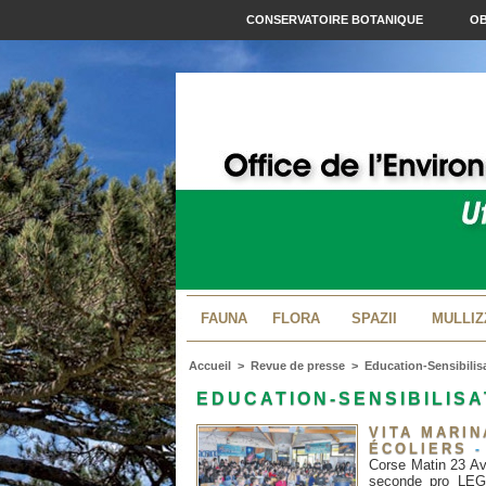
CONSERVATOIRE BOTANIQUE
OB
FAUNA
FLORA
SPAZII
MULLIZ
Accueil
>
Revue de presse
>
Education-Sensibilis
EDUCATION-SENSIBILISA
VITA MARIN
ÉCOLIERS
-
Corse Matin 23 Avr
seconde pro LEGT