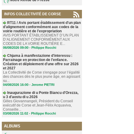
INFOS COLLECTIVITÉ DE CORSE
RT11 / Avis portant établissement d'un plan
d'alignement conformément aux codes de la
voirie routière et de l'expropriation
AVIS PORTANT ÉTABLISSEMENT D’UN PLAN
D’ALIGNEMENT CONFORMÉMENT AUX
CODES DE LA VOIRIE ROUTIÈRE E...
06/08/2026 09:00 -
Philippe Rocchi
Chjama à manifestazione d'interessu :
Parrainage en protection de l'enfance.
Création et déploiement d'une offre sur 2026
et 2027
La Collectivité de Corse s'engage pour l’égalité
des chances dès le plus jeune âge, en agissant
su...
04/08/2026 16:00 -
Jerome PIETRI
Inaugurazione di u Ponte Biancu d'Orezza,
u 3 d'aostu di u 2026
Gilles Giovannangeli, Président du Conseil
exécutif de Corse et Jean-Félix Acquaviva,
Conseille...
03/08/2026 11:02 -
Philippe Rocchi
ALBUMS