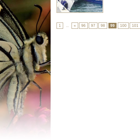
1
...
«
96
97
98
99
100
101