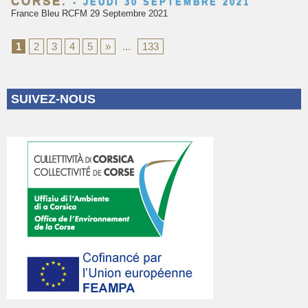
CORSE.
-
JEUDI 30 SEPTEMBRE 2021
France Bleu RCFM 29 Septembre 2021
1
2
3
4
5
»
...
133
SUIVEZ-NOUS