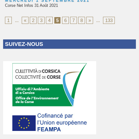
MERCREDI 1 SEPTEMBRE 2021
Corse Net Infos 31 Août 2021
1
...
«
2
3
4
5
6
7
8
»
...
133
SUIVEZ-NOUS