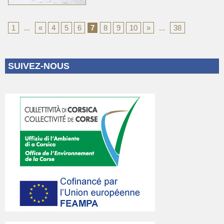
1
...
«
4
5
6
7
8
9
10
»
...
38
SUIVEZ-NOUS