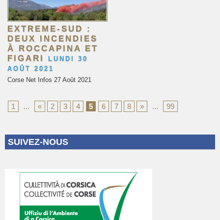
EXTREME-SUD :
DEUX INCENDIES
À ROCCAPINA ET
FIGARI
LUNDI 30
AOÛT 2021
Corse Net Infos 27 Août 2021
1
...
«
2
3
4
5
6
7
8
»
...
99
SUIVEZ-NOUS