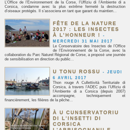
L’Office de l’Environnement de la Corse, l’Uffiziu di l’Ambiente di a
Corsica, condamne avec la plus extrême fermeté la destruction
d’oiseaux protégés. Il s’associera en tant que garant du maintien...
FÊTE DE LA NATURE
2017 : LES INSECTES
À L’HONNEUR !
-
MERCREDI 31 MAI 2017
Le Conservatoire des Insectes de l’Office
de l’Environnement de la Corse, avec la
collaboration du Parc Naturel Régional de Corse, a proposé une journée
de sensibilisation en direction du public...
U TONU ROSSU
-
JEUDI
6 AVRIL 2017
Thon rouge A Cullettività Territuriale di
Corsica, à travers l’ADEC puis l’Uffiziu di
l’Ambiente di a Corsica (depuis 2007)
accompagne, techniquement et
financièrement, les filières de la pêche...
À U CUNSERVATORIU
DI L'INSETTI DI
CORSICA
L'ABBISOGNANU E