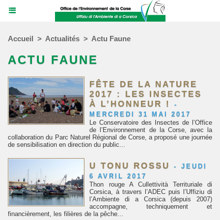
Accueil
>
Actualités
>
Actu Faune
ACTU FAUNE
FÊTE DE LA NATURE
2017 : LES INSECTES
À L’HONNEUR !
-
MERCREDI 31 MAI 2017
Le Conservatoire des Insectes de l’Office
de l’Environnement de la Corse, avec la
collaboration du Parc Naturel Régional de Corse, a proposé une journée
de sensibilisation en direction du public...
U TONU ROSSU
-
JEUDI
6 AVRIL 2017
Thon rouge A Cullettività Territuriale di
Corsica, à travers l’ADEC puis l’Uffiziu di
l’Ambiente di a Corsica (depuis 2007)
accompagne, techniquement et
financièrement, les filières de la pêche...